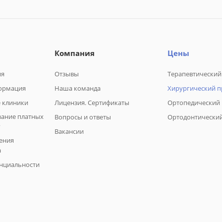
Компания
Цены
ия
Отзывы
Терапевтический
ормация
Наша команда
Хирургический 
 клиники
Лицензия. Сертификаты
Ортопедический
зание платных
Вопросы и ответы
Ортодонтически
г
Вакансии
ения
а
нциальности