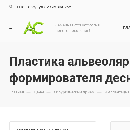
Н.Новгород, ул.С.Акимова, 25А
Семейная стоматология
ГЛ
нового поколения!
Пластика альвеоляр
формирователя дес
—
—
—
Главная
Цены
Хирургический прием
Имплантация 