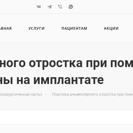
АВНАЯ
УСЛУГИ
ПАЦИЕНТАМ
АКЦИИ
ного отростка при по
ны на имплантате
—
(хирургическая часть)
Пластика альвеолярного отростка при по