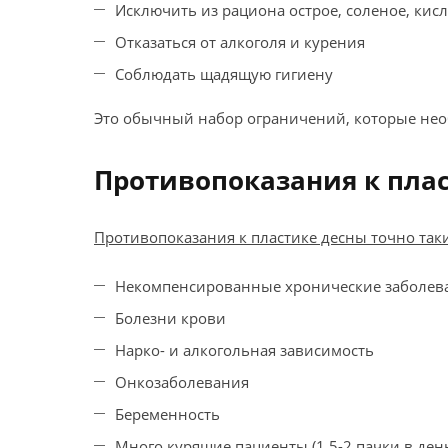
Исключить из рациона острое, соленое, кис
Отказаться от алкоголя и курения
Соблюдать щадящую гигиену
Это обычный набор ограничений, которые нео
Противопоказания к пла
Противопоказания к пластике десны точно таки
Некомпенсированные хронические заболевани
Болезни крови
Нарко- и алкогольная зависимость
Онкозаболевания
Беременность
Много курящие пациенты (1,5-2 пачки в ден