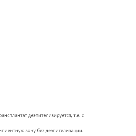
нсплантат деэпителизируется, т.е. с
ципиентную зону без деэпителизации.