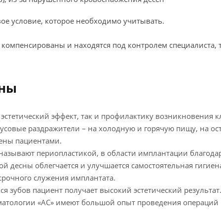
вое условие, которое необходимо учитывать.
я компенсированы и находятся под контролем специалиста,
сны
 эстетический эффект, так и профилактику возникновения к
усовые раздражители – на холодную и горячую пищу, на ост
иены пациентами.
 называют периопластикой, в области имплантации благода
 десны облегчается и улучшается самостоятельная гигиена
осрочного служения имплантата.
я зубов пациент получает высокий эстетический результат
тологии «АС» имеют большой опыт проведения операций п