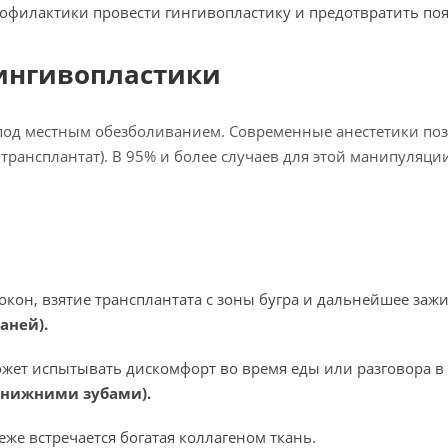
профилактики провести гингивопластику и предотвратить п
гингивопластики
под местным обезболиванием. Современные анестетики поз
 трансплантат). В 95% и более случаев для этой манипуляц
окон, взятие трансплантата с зоны бугра и дальнейшее за
каней).
жет испытывать дискомфорт во время еды или разговора в 
а нижними зубами).
реже встречается богатая коллагеном ткань.