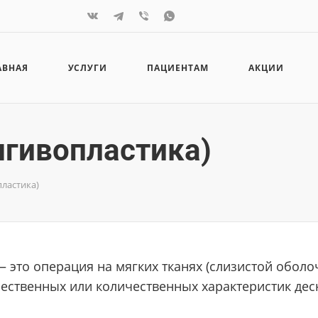
АВНАЯ
УСЛУГИ
ПАЦИЕНТАМ
АКЦИИ
нгивопластика)
пластика)
 это операция на мягких тканях (слизистой оболоч
ественных или количественных характеристик десн