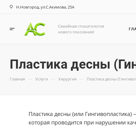
Н.Новгород, ул.С.Акимова, 25А
Семейная стоматология
ГЛ
нового поколения!
Пластика десны (Ги
—
—
—
Главная
Услуги
Хирургия
Пластика десны (Гингиво
Пластика десны (или Гингивопластика) —
которая проводится при нарушении кач