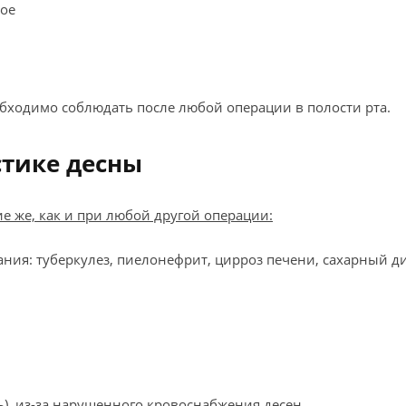
лое
бходимо соблюдать после любой операции в полости рта.
стике десны
е же, как и при любой другой операции:
я: туберкулез, пиелонефрит, цирроз печени, сахарный диа
ь), из-за нарушенного кровоснабжения десен