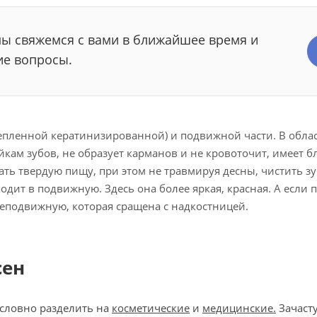
мы свяжемся с вами в ближайшее время и
ие вопросы.
епленной кератинизированной) и подвижной части. В обла
ейкам зубов, не образует карманов и не кровоточит, имеет 
ь твердую пищу, при этом не травмируя десны, чистить зу
ит в подвижную. Здесь она более яркая, красная. А если п
 неподвижную, которая сращена с надкостницей.
сен
условно разделить на
косметические
и
медицинские.
Зачасту