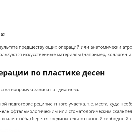
нах
результате предшествующих операций или анатомически атро
ользуются искусственные материалы (например, коллаген и
ерации по пластике десен
ства напрямую зависит от диагноза.
ой подготовке реципиентного участка, т.е. места, куда нео
ннель офтальмологическим или стоматологическим скальп
сти или с нёба) берется соединительнотканный свободный т