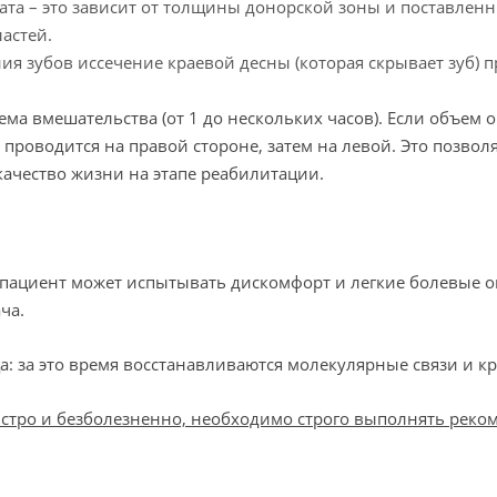
тата – это зависит от толщины донорской зоны и поставлен
астей.
я зубов иссечение краевой десны (которая скрывает зуб) 
ма вмешательства (от 1 до нескольких часов). Если объем 
 проводится на правой стороне, затем на левой.
Это позвол
ачество жизни на этапе реабилитации.
а пациент может испытывать дискомфорт и легкие болевые
ача.
а:
за это время восстанавливаются молекулярные связи и к
тро и безболезненно, необходимо строго выполнять реком