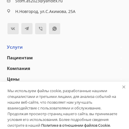
Stom.as2023@yandex.ru
Н.Новгород, ул.С.Акимова, 25А
Услуги
Пациентам
Компания
Цены
Мы используем файлы cookie, разработанные нашими
специалистами и третьими лицами, для анализа событий на
© 2026 Центрстом АС
Версия для слабовидящих
нашем веб-сайте, что позволяет нам улучшать
взаимодействие с пользователями и обслуживание.
Карта сайта
Разработано в
Продолжая просмотр страниц нашего сайта, вы принимаете
Адаптация и продвижение —
R52.RU
условия его использования. Более подробные сведения
смотрите в нашей
Политике в отношении файлов Cookie
.