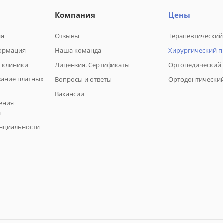
Компания
Цены
ия
Отзывы
Терапевтический
ормация
Наша команда
Хирургический 
 клиники
Лицензия. Сертификаты
Ортопедический
зание платных
Вопросы и ответы
Ортодонтически
г
Вакансии
ения
а
нциальности