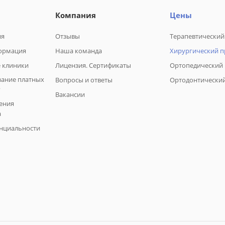
Компания
Цены
ия
Отзывы
Терапевтический
ормация
Наша команда
Хирургический 
 клиники
Лицензия. Сертификаты
Ортопедический
зание платных
Вопросы и ответы
Ортодонтически
г
Вакансии
ения
а
нциальности