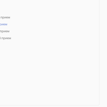
 прием
прием
 прием
й прием