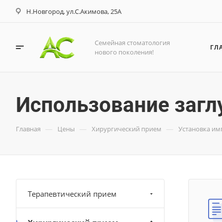
Н.Новгород, ул.С.Акимова, 25А
Семейная стоматология
ГЛ
нового поколения!
Использование загл
—
—
—
Главная
Цены
Хирургический прием
Установка им
Терапевтический прием