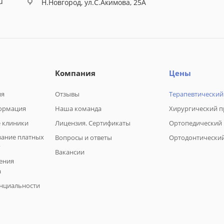
u
Н.Новгород, ул.С.Акимова, 25А
Компания
Цены
ия
Отзывы
Терапевтический
ормация
Наша команда
Хирургический 
 клиники
Лицензия. Сертификаты
Ортопедический
зание платных
Вопросы и ответы
Ортодонтически
г
Вакансии
ения
а
нциальности