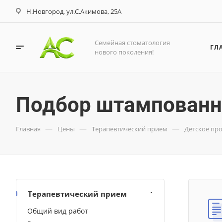
Н.Новгород, ул.С.Акимова, 25А
Семейная стоматология
ГЛ
нового поколения!
Подбор штампованно
—
—
—
Главная
Цены
Терапевтический прием
Детское пр
Терапевтический прием
Общий вид работ