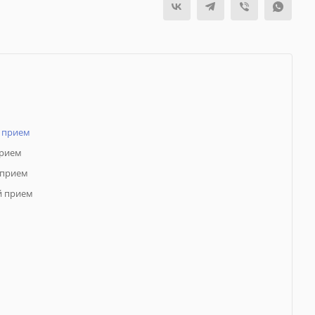
 прием
прием
 прием
й прием