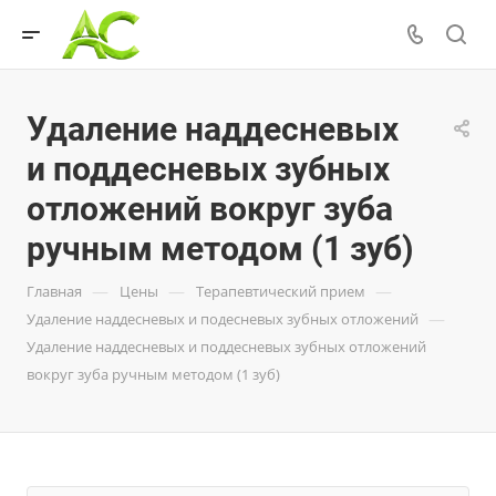
Удаление наддесневых
и поддесневых зубных
отложений вокруг зуба
ручным методом (1 зуб)
—
—
—
Главная
Цены
Терапевтический прием
—
Удаление наддесневых и подесневых зубных отложений
Удаление наддесневых и поддесневых зубных отложений
вокруг зуба ручным методом (1 зуб)